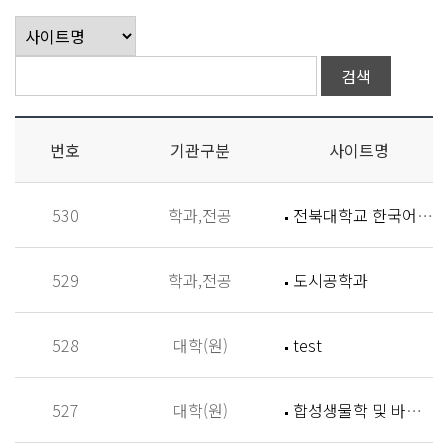
번호
기관구분
사이트명
530
학과,전공
전북대학교 한국어학과
529
학과,전공
도시공학과
528
대학(원)
test
527
대학(원)
합성생물학 및 바이오신소재개발 연구실 (Synthetic Biology and Biomaterials Lab,SBBL)