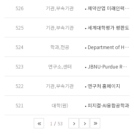
526
기관,부속기관
제약산업 미래인력 양성센터 홈페이지
525
기관,부속기관
세계대학평가 평판도
524
학과,전공
Department of History
523
연구소,센터
JBNU-Purdue Research Institute (JPRI)
522
기관,부속기관
연구처 홈페이지
521
대학(원)
피지컬-AI융합공학과
1
53