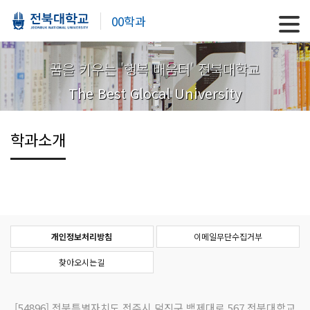
00학과
꿈을 키우는 '행복 배움터' 전북대학교
The Best Glocal University
학과소개
개인정보처리방침
이메일무단수집거부
찾아오시는길
[54896]
전북특별자치도 전주시 덕진구 백제대로 567 전북대학교