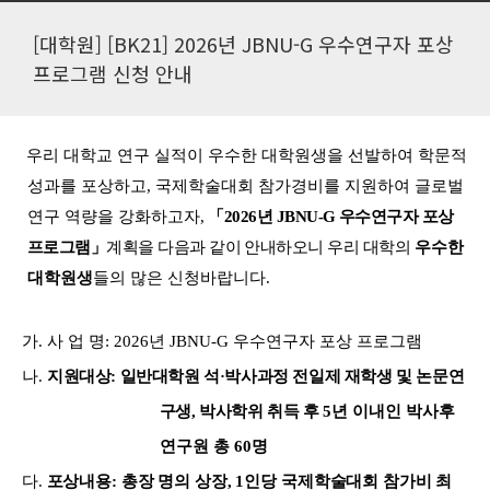
[대학원] [BK21] 2026년 JBNU-G 우수연구자 포상
프로그램 신청 안내
우리 대학교 연구 실적이 우수한 대학원생을 선발하여 학문적
성과를 포상하고
,
국제학술대회 참가경비를 지원하여 글로벌
연구 역량
을 강화하고자
,
「
2026
년
JBNU-G
우수연구자 포상
프로그램
」
계획을 다음과 같이 안내하오니 우리 대학의
우수한
대학원생
들의 많은 신청바랍니다.
가
.
사 업 명
: 2026
년
JBNU-G
우수연구자 포상 프로그램
나
.
지원대상
:
일반대학원 석
·
박사과정 전일제 재학생 및 논문연
구생
,
박사학위 취득 후
5
년 이내인 박사후
연구원 총
60
명
다
.
포상내용
:
총장 명의 상장
, 1
인당 국제학술대회 참가비 최