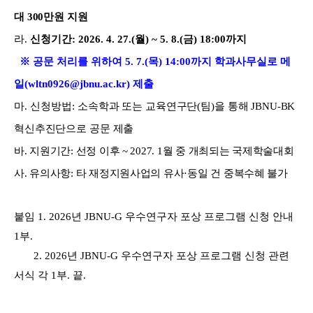
대
300
만원 지원
라
.
신청기간
: 2026. 4. 27.(
월
) ~ 5. 8.(
금
) 18:00
까지
※ 공문 처리를 위하여 5. 7.(목) 14:00까지 학과사무실로 메
일(wltn0926@jbnu.ac.kr) 제출
마
.
신청방법
:
소속학과 또는 교육연구단
(
팀
)
을 통해
JBNU-BK
혁신추진단으로 공문 제출
바
.
지원기간
:
선정 이후
~ 2027. 1
월 중 개최되는 국제학술대회
사
.
유의사항
:
타 재정지원사업의 유사
·
동일 건 중복수혜 불가
붙임
1. 2026
년
JBNU-G
우수연구자 포상 프로그램 신청 안내
1
부
.
2. 2026
년
JBNU-G
우수연구자 포상 프로그램 신청 관련
서식 각
1
부
.
끝
.