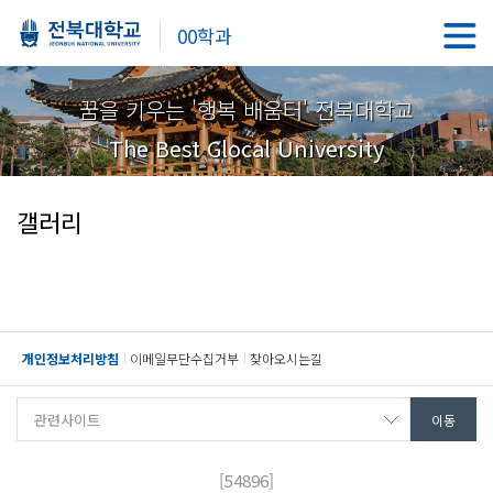
00학과
꿈을 키우는 '행복 배움터' 전북대학교
The Best Glocal University
갤러리
개인정보처리방침
이메일무단수집거부
찾아오시는길
[54896]