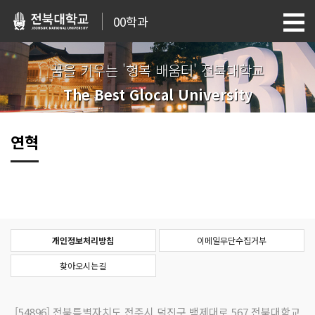
00학과
꿈을 키우는 '행복 배움터' 전북대학교
The Best Glocal University
연혁
개인정보처리방침
이메일무단수집거부
찾아오시는길
[54896]
전북특별자치도 전주시 덕진구 백제대로 567 전북대학교