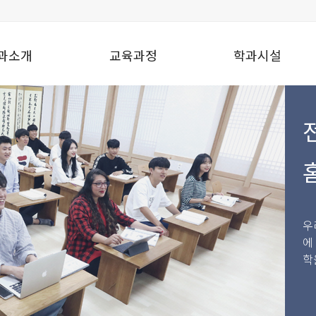
과소개
교육과정
학과시설
우
에
학