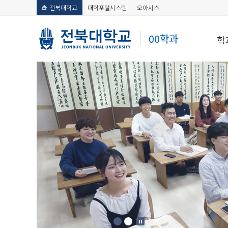
전북대학교
대학포털시스템
오아시스
00학과
학