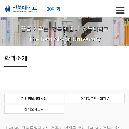
00학과
꿈을 키우는 '행복 배움터' 전북대학교
The Best Glocal University
학과소개
개인정보처리방침
이메일무단수집거부
찾아오시는길
[54896]
전북특별자치도 전주시 덕진구 백제대로 567 전북대학교