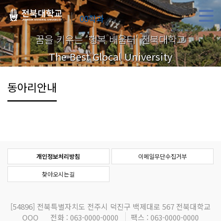
00학과
꿈을 키우는 '행복 배움터' 전북대학교
The Best Glocal University
동아리안내
개인정보처리방침
이메일무단수집거부
찾아오시는길
[54896]
전북특별자치도 전주시 덕진구 백제대로 567 전북대학교
OOO
전화 : 063-0000-0000
팩스 : 063-0000-0000