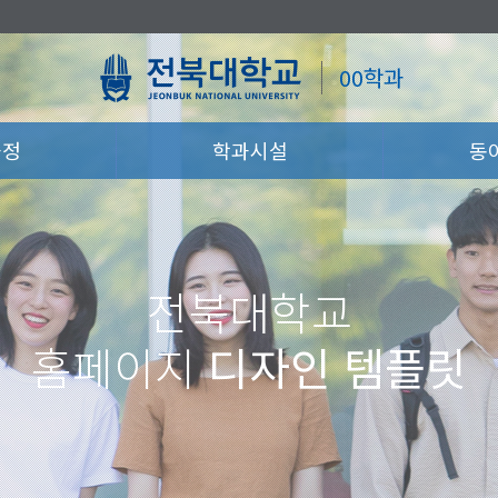
00학과
과정
학과시설
동
전북대학교
홈페이지
디자인 템플릿