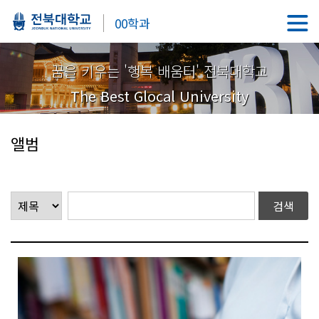
00학과
꿈을 키우는 '행복 배움터' 전북대학교
The Best Glocal University
앨범