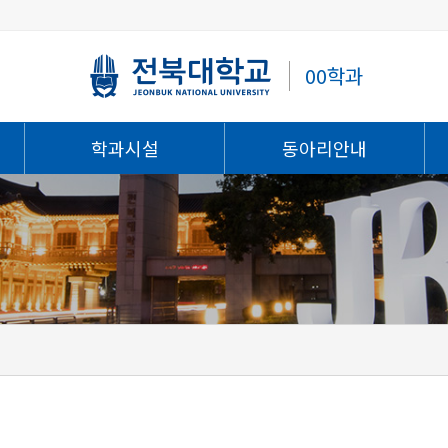
00학과
학과시설
동아리안내